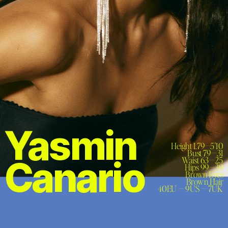
Yasmin 
Height 1.79—5'10

Bust 79—31

Canario
Waist 63—25

Hips 99—39

Brown Eyes

Brown Hair
