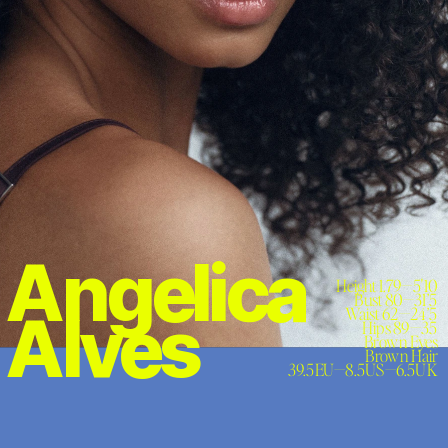
Angelica 
Height 1.79—5'10

Bust 80—31’5

Alves
Waist 62—24’5

Hips 89—35

Brown Eyes

Brown Hair

 39.5EU—8.5US—6.5UK