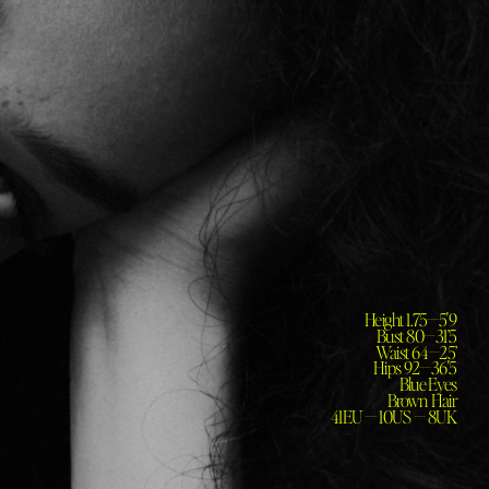
Height 1.75—5'9

Bust 80—31’5

Waist 64—25’

Hips 92—36'5

Blue Eyes

Brown Hair

41EU — 10US — 8UK