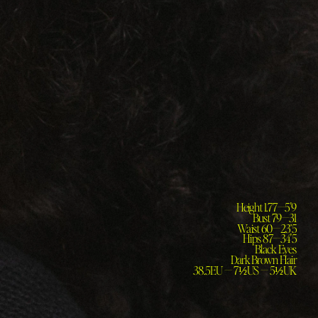
Height 1.77—5'9

Bust 79—31

Waist 60—23’5

Hips 87—34'5

Black Eyes

Dark Brown Hair

 38.5EU — 7½US — 5½UK