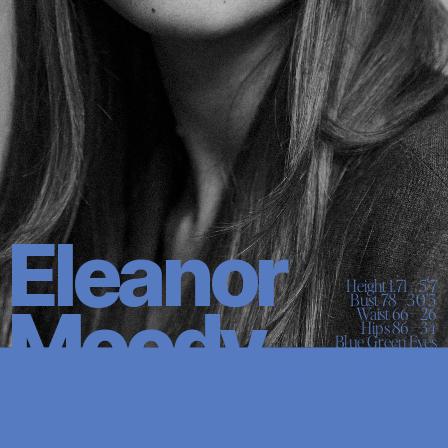
Eleanor 
Height 1.71—5'7

Bust 78—30’5

Moody
Waist 66—26

Hips 86—34

Blue Green Eyes

Dark Blond Hair

Shoes 39EU — 8US — 6UK