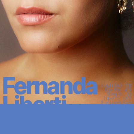
Fernanda 
Height 1.80—5’11

Bust 106—41’5

Waist 84—33

Liberti
Hips 123—48’5

Blue Green Eyes

Dark Brown Hair

41EU — 10US — 8UK