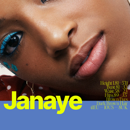
Height 1.81—5'11

Bust 81—32

Janaye
Waist 58—23

Hips 89—35'

Brown Eyes

Dark Brown Hair

41EU — 10US — 8UK