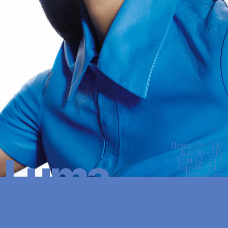
Height 1.79—5'10

Bust 80—31’5

Luma
Waist 62—24’5

Hips 88—34’5

Brown Eyes

Dark Brown Hair

Shoes 39.5EU — 8.5US — 6.5UK