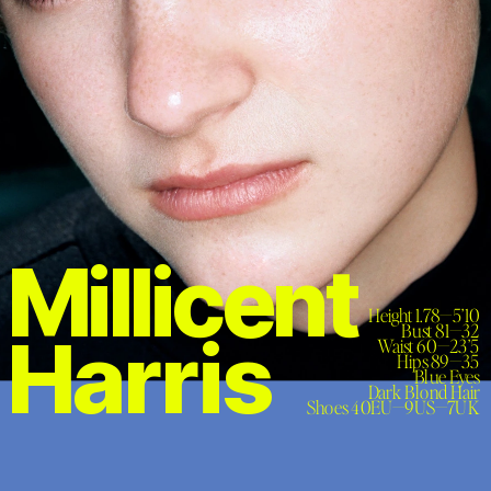
Millicent
Height 1.78—5’10

Bust 81—32

Harris
Waist 60—23’5

Hips 89—35

Blue Eyes

Dark Blond Hair

Shoes 40EU—9US—7UK