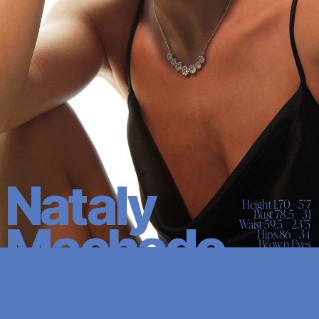
Nataly 
Height 1.70—5’7

Bust 78,5—31

Waist 59,5—23’5

Machado
Hips 86—34

Brown Eyes

Brown Hair

8US—39EU—6UK